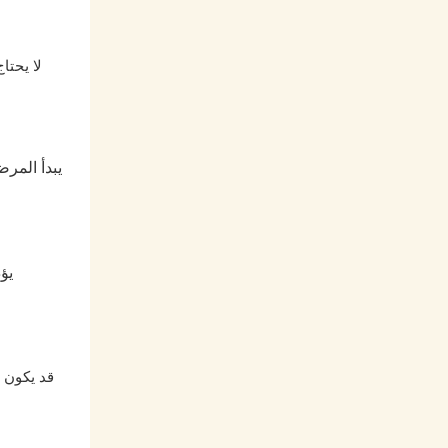
لا يحتا
يبدأ المرض
يؤ
قد يكون ا