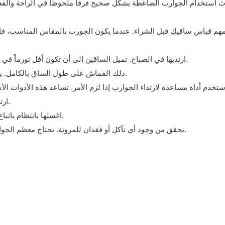
هم قياس ساقيكِ قبل الشراء. عندما يكون الجورب بالمقاس المناسب، فإنه 
ارتديها في الصباح. تميل الساقين إلى أن تكون أقل تورماً في بداية اليوم، ولهذا السبب من الجيد الحصول على المقاس الأمثل.
دلك القماش على طول الساق بالكامل. يجب تجنب الطيات والتجاعيد لأنها قد تؤدي إلى ضغط غير متساوٍ.
ارتديها خلال النهار واخلعها في الليل إلا إذا نصح الطبيب بخلاف ذلك.
اغسلها بانتظام باتباع تعليمات العناية. الجوارب النظيفة تحافظ على مرونتها ونظافتها.
تحقق من وجود أي تآكل أو فقدان للمرونة. تحتاج معظم الجوارب إلى الاستبدال كل ثلاثة إلى ستة أشهر مع الاستخدام اليومي.