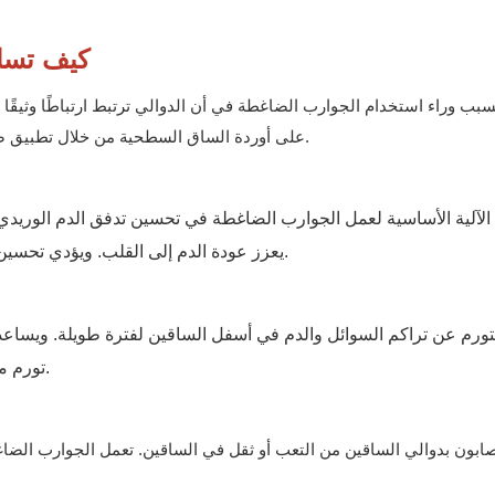
كيف تسا
سبب وراء استخدام الجوارب الضاغطة في أن الدوالي ترتبط ارتباطًا وثيق
على أوردة الساق السطحية من خلال تطبيق ضغط خارجي ثابت، مما يُحسّن الدورة الدموية في الأطراف السفلية.
 الآلية الأساسية لعمل الجوارب الضاغطة في تحسين تدفق الدم الوري
يعزز عودة الدم إلى القلب. ويؤدي تحسين الدورة الدموية إلى تقليل خطر الإصابة بتجلط الدم في الساقين.
لتورم عن تراكم السوائل والدم في أسفل الساقين لفترة طويلة. ويساع
تورم ملحوظ في الكاحل، ويختفي الألم/الانزعاج بعد الاستخدام المنتظم.
صابون بدوالي الساقين من التعب أو ثقل في الساقين. تعمل الجوارب الضا