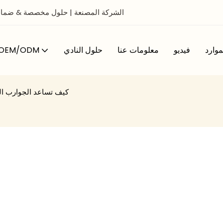
Jixingfeng Socks-20 Years OEM/ODM Contks Socks الشركة المصنعة | حلول مخص
موارد
فيديو
معلومات عنا
حلول النادي
خدمة EM/ODM
كيف تساعد الجوارب ال