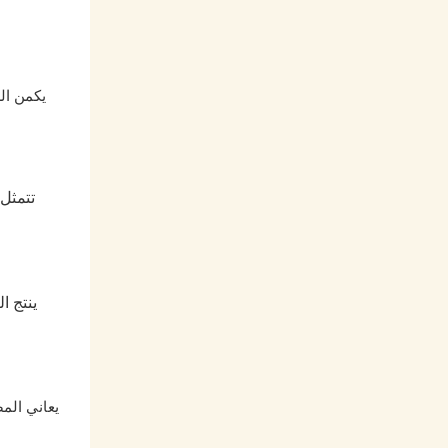
يكمن ال
تتمثل
ينتج ا
يعاني الم