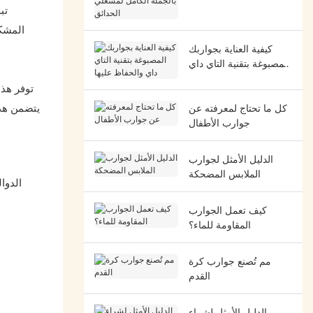
بالجملة الكامل لمشغلي
تب
الحدائق
المشكل
كيفية العناية بجواربك
المصبوغة بتقنية التاي داي
والحفاظ عليها
توفر هذه
يتضمن هذا
كل ما تحتاج لمعرفته عن
جوارب الأطفال
الدليل الأمثل لجوارب
الملابس المضحكة
الدوا
كيف تعمل الجوارب
المقاومة للماء؟
مم تُصنع جوارب كرة
القدم
الدليل الأمثل لشراء