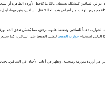
دأ دوالي الساقين كمشكلة بسيطة. غالبًا ما تُلاحظ الأوردة الظاهرة أو ال
ة مع مرور الوقت. من أعراض هذه الحالة: ثقل الساقين، وتورمهما، أو إره
 الجوارب دعماً للساقين وتضغط عليهما برفق، مما يُحسّن تدفق الدم. ورغم أنها
 الدليل استخدام
جوارب الضغط
لتقليل الضغط على الساقين، كما ستتعرف
لي هي أوردة متورمة ومنحنية، وتظهر في أغلب الأحيان في الساقين. تحدث