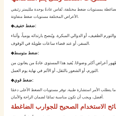
تويات ضغط مختلفة، تُقاس عادةً بوحدة ملليمتر زئبقي (mmHg). من الضروري اختيار المستوى المناسب، إذ تتطلب
الأعراض المختلفة مستويات ضغط متفاوتة.
◆ضغط خفيف:
رم الطفيف، أو الدوالي المبكرة. ويُنصح بارتدائه يومياً، وأثناء
السفر، أو عند قضاء ساعات طويلة في الوقوف.
◆ضغط متوسط:
بظهور أعراض أكثر وضوحًا. يُفيد هذا المستوى عادةً من يعانون من
التورم، أو الشعور بالثقل، أو الألم في نهاية يوم العمل.
◆ضغط قوي:
 ما يتطلب الأمر استشارة طبية. توفر مستويات الضغط الأعلى دعمًا
أفضل، ويجب أن تكون مناسبة تمامًا لضمان الراحة والأمان.
ئح الاستخدام الصحيح للجوارب الضاغطة