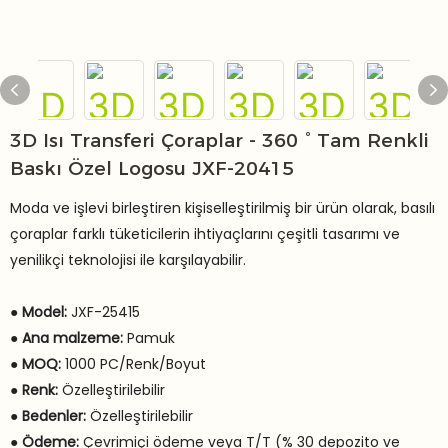
3D Isı Transferi Çoraplar - 360 ° Tam Renkli
Baskı Özel Logosu JXF-20415
Moda ve işlevi birleştiren kişiselleştirilmiş bir ürün olarak, basılı
çoraplar farklı tüketicilerin ihtiyaçlarını çeşitli tasarımı ve
yenilikçi teknolojisi ile karşılayabilir.
●
Model:
JXF-25415
●
Ana malzeme:
Pamuk
●
MOQ:
1000 PC/Renk/Boyut
●
Renk:
Özelleştirilebilir
●
Bedenler:
Özelleştirilebilir
●
Ödeme:
Çevrimiçi ödeme veya T/T (% 30 depozito ve