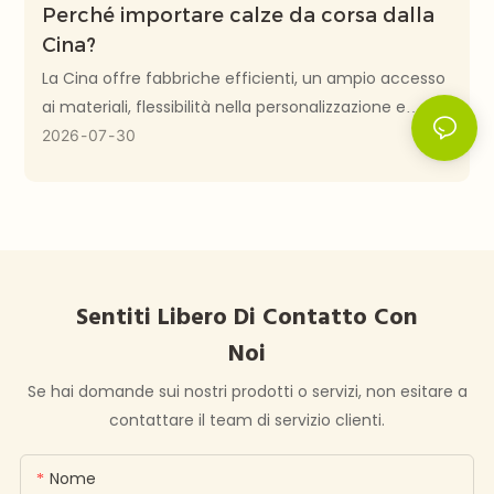
Perché importare calze da corsa dalla
Cina?
La Cina offre fabbriche efficienti, un ampio accesso
ai materiali, flessibilità nella personalizzazione e
economie di scala per la produzione all'ingrosso di
2026
07
30
calze da corsa. Gli acquirenti necessitano
comunque di campionature accurate, specifiche
scritte, test e una pianificazione realistica della
produzione.
Sentiti Libero Di
Contatto Con
Noi
Se hai domande sui nostri prodotti o servizi, non esitare a
contattare il team di servizio clienti.
Nome