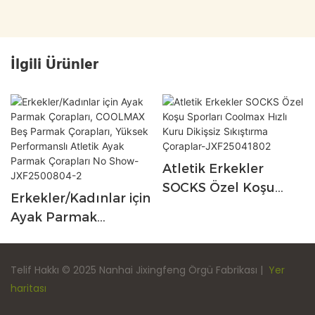
İlgili Ürünler
Atletik Erkekler
SOCKS Özel Koşu
Erkekler/Kadınlar için
Sporları Coolmax
Ayak Parmak
Hızlı Kuru Dikişsiz
Çorapları, COOLMAX
Sıkıştırma Çoraplar-
Beş Parmak
JXF25041802
Telif Hakkı © 2025 Nanhai Jixingfeng Örgü Fabrikası |
Yer
Çorapları, Yüksek
haritası
Performanslı Atletik
Ayak Parmak