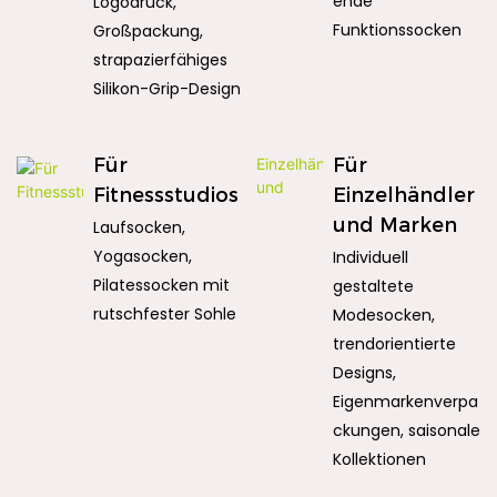
ende
Logodruck,
Funktionssocken
Großpackung,
strapazierfähiges
Silikon-Grip-Design
Für
Für
Fitnessstudios
Einzelhändler
und Marken
Laufsocken,
Yogasocken,
Individuell
Pilatessocken mit
gestaltete
rutschfester Sohle
Modesocken,
trendorientierte
Designs,
Eigenmarkenverpa
ckungen, saisonale
Kollektionen