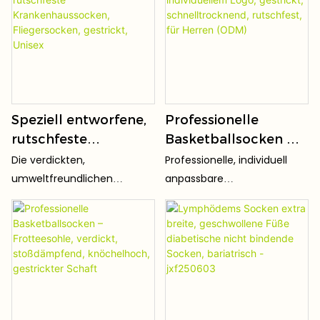
Speziell entworfene,
Professionelle
rutschfeste
Basketballsocken mit
Fliegersocken,
individuellem Logo,
Die verdickten,
Professionelle, individuell
rutschfeste
gestrickt,
umweltfreundlichen
anpassbare
Krankenhaussocken,
schnelltrocknend,
Silikonnoppen auf der
Basketballsocken, speziell
Fliegersocken,
rutschfest, für Herren
gesamten Sohle verteilen
entwickelt für intensive
sich gleichmäßig auf
Basketballsportarten. Das
gestrickt, Unisex
(ODM)
Belastungszonen und
verlängerte, hohe Design
erhöhen die Rutschfestigkeit
umschließt Knöchel und
auf Kabinenböden,
Waden optimal, beugt
Krankenhausfliesen und
effektiv Verstauchungen vor