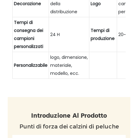
Decorazione
della
Logo
campion
distribuzione
personali
Tempi di
consegna dei
Tempi di
24 H
20~25 gio
campioni
produzione
personalizzati
logo, dimensione,
Personalizzabile
materiale,
modello, ecc.
Introduzione Al Prodotto
Punti di forza dei calzini di peluche