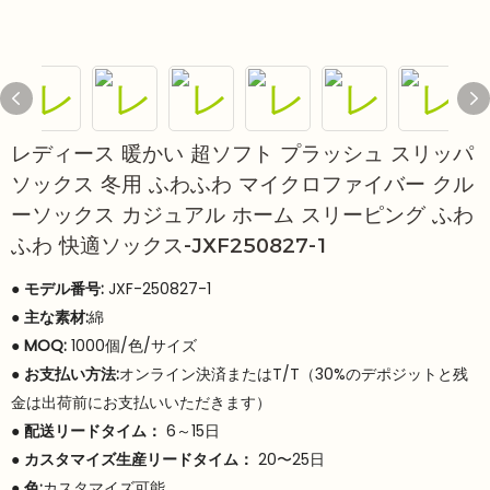
レディース 暖かい 超ソフト プラッシュ スリッパ
ソックス 冬用 ふわふわ マイクロファイバー クル
ーソックス カジュアル ホーム スリーピング ふわ
ふわ 快適ソックス-JXF250827-1
● モデル番号:
JXF-250827-1
●
主な素材:
綿
●
MOQ:
1000個/色/サイズ
●
お支払い方法:
オンライン決済またはT/T（30%のデポジットと残
金は出荷前にお支払いいただきます）
●
配送リードタイム：
6～15日
●
カスタマイズ生産リードタイム：
20〜25日
●
色:
カスタマイズ可能