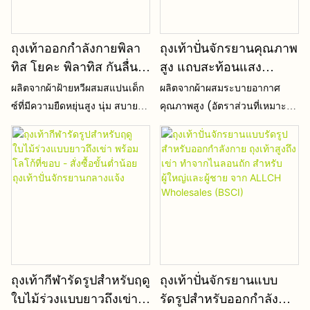
กระโดด และเลี้ยวหักมุม
ถุงเท้าออกกำลังกายพิลา
ถุงเท้าปั่นจักรยานคุณภาพ
ทิส โยคะ พิลาทิส กันลื่น
สูง แถบสะท้อนแสง
คุณภาพสูง สั่งทำพิเศษ
ระบายอากาศได้ดี ทำจาก
ผลิตจากผ้าฝ้ายหวีผสมสแปนเด็ก
ผลิตจากผ้าผสมระบายอากาศ
สำหรับผู้หญิง
ไนลอนสแปนเด็กซ์ ถุงเท้า
ซ์ที่มีความยืดหยุ่นสูง นุ่ม สบายผิว
คุณภาพสูง (อัตราส่วนที่เหมาะสม
กีฬาสำหรับผู้ชาย ซับเหงื่อ
และไม่ระคายเคือง มีเนื้อผ้าถัก
ของเส้นใยฝ้าย + สแปนเด็กซ์ +
ได้ดี
ละเอียดระบายอากาศได้ดี
โพลีเอสเตอร์) ซึ่งมีน้ำหนักเบา
ยืดหยุ่นสูง ทนต่อการเสียทรง การ
บาง และนุ่ม ไม่ระคายเคืองผิว
เป็นขุย และการเสียรูปทรงหลัง
และไม่ทำให้เกิดการเสียดสีที่
จากการยืดและซักซ้ำหลายครั้ง
รุนแรง
ถุงเท้ากีฬารัดรูปสำหรับฤดู
ถุงเท้าปั่นจักรยานแบบ
ใบไม้ร่วงแบบยาวถึงเข่า
รัดรูปสำหรับออกกำลัง