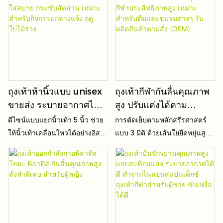
ท่าทางการลงน้ำหนักที่นิ้วเท้า
และยืดเหยียดได้อย่างอิสระโดย
ไม่เกร็ง
ถุงเท้าห้านิ้วแบบ unisex
ถุงเท้ากีฬากันลื่นคุณภาพ
ขายส่ง ระบายอากาศได้ดี
สูง ปรับแต่งได้ตาม
สวมใส่สบาย กระชับ
ต้องการ ถุงเท้ากีฬา
ดีไซน์แบบแยกนิ้วเท้า 5 นิ้ว ช่วย
การตัดเย็บตามหลักสรีรศาสตร์
สัดส่วน เหมาะสำหรับ
ประสิทธิภาพสูง เหมาะ
ให้นิ้วเท้าเคลื่อนไหวได้อย่างอิสระ
แบบ 3 มิติ ด้วยเส้นใยยืดหยุ่นสูง
กิจกรรมกลางแจ้ง ฤดู
สำหรับทีมและชมรมต่างๆ
ป้องกันการบีบรัดและเหงื่อออก
แบบแบ่งส่วน ช่วยให้กระชับพอดี
ใบไม้ร่วง
รับผลิตสินค้าตามสั่ง
สะสม
กับส่วนโค้งของฝ่าเท้า หลังเท้า
และส้นเท้า กระชับพอดี ป้องกัน
(OEM)
การลื่นไถลขณะเคลื่อนไหวในทุก
ท่ากีฬา ไม่บีบปลายเท้าหรือน่อง
คงความมั่นคงแม้ขณะวิ่ง