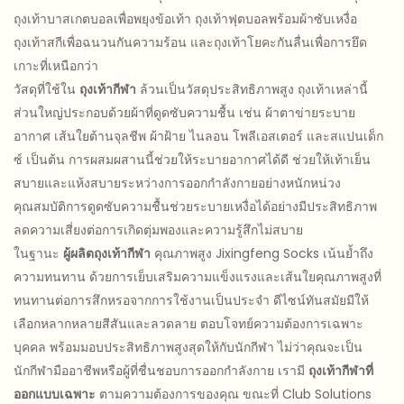
ถุงเท้าบาสเกตบอลเพื่อพยุงข้อเท้า ถุงเท้าฟุตบอลพร้อมผ้าซับเหงื่อ
ถุงเท้าสกีเพื่อฉนวนกันความร้อน และถุงเท้าโยคะกันลื่นเพื่อการยึด
เกาะที่เหนือกว่า
วัสดุที่ใช้ใน
ถุงเท้ากีฬา
ล้วนเป็นวัสดุประสิทธิภาพสูง ถุงเท้าเหล่านี้
ส่วนใหญ่ประกอบด้วยผ้าที่ดูดซับความชื้น เช่น ผ้าตาข่ายระบาย
อากาศ เส้นใยต้านจุลชีพ ผ้าฝ้าย ไนลอน โพลีเอสเตอร์ และสแปนเด็ก
ซ์ เป็นต้น การผสมผสานนี้ช่วยให้ระบายอากาศได้ดี ช่วยให้เท้าเย็น
สบายและแห้งสบายระหว่างการออกกำลังกายอย่างหนักหน่วง
คุณสมบัติการดูดซับความชื้นช่วยระบายเหงื่อได้อย่างมีประสิทธิภาพ
ลดความเสี่ยงต่อการเกิดตุ่มพองและความรู้สึกไม่สบาย
ในฐานะ
ผู้ผลิตถุงเท้ากีฬา
คุณภาพสูง Jixingfeng Socks เน้นย้ำถึง
ความทนทาน ด้วยการเย็บเสริมความแข็งแรงและเส้นใยคุณภาพสูงที่
ทนทานต่อการสึกหรอจากการใช้งานเป็นประจำ ดีไซน์ทันสมัยมีให้
เลือกหลากหลายสีสันและลวดลาย ตอบโจทย์ความต้องการเฉพาะ
บุคคล พร้อมมอบประสิทธิภาพสูงสุดให้กับนักกีฬา ไม่ว่าคุณจะเป็น
นักกีฬามืออาชีพหรือผู้ที่ชื่นชอบการออกกำลังกาย เรามี
ถุงเท้ากีฬาที่
ออกแบบเฉพาะ
ตามความต้องการของคุณ ขณะที่ Club Solutions