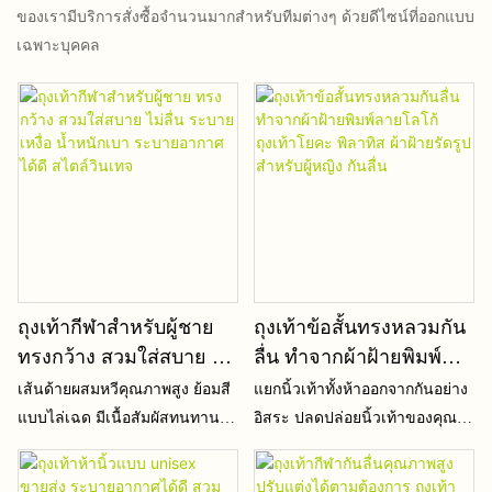
ของเรามีบริการสั่งซื้อจำนวนมากสำหรับทีมต่างๆ ด้วยดีไซน์ที่ออกแบบ
เฉพาะบุคคล
ถุงเท้ากีฬาสำหรับผู้ชาย
ถุงเท้าข้อสั้นทรงหลวมกัน
ทรงกว้าง สวมใส่สบาย ไม่
ลื่น ทำจากผ้าฝ้ายพิมพ์
ลื่น ระบายเหงื่อ น้ำหนัก
ลายโลโก้ ถุงเท้าโยคะ พิ
เส้นด้ายผสมหวีคุณภาพสูง ย้อมสี
แยกนิ้วเท้าทั้งห้าออกจากกันอย่าง
เบา ระบายอากาศได้ดี
ลาทิส ผ้าฝ้ายรัดรูปสำหรับ
แบบไล่เฉด มีเนื้อสัมผัสทนทานต่อ
อิสระ ปลดปล่อยนิ้วเท้าของคุณ
สไตล์วินเทจ
ผู้หญิง กันลื่น
การใช้งาน ป้องกันการเกิดขุย
จากการถูกจำกัด ช่วยให้ยึดเกาะ
และสีไม่ตก
พื้นได้ดีขึ้นขณะฝึกซ้อม แก้ไข