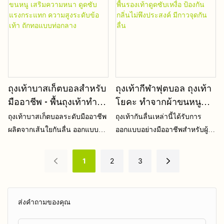
มิติ สีสันสดใส และไม่ซีดจางหรือ
หุ้มข้อสูงช่วยโอบกระชับข้อเท้า
ฉีกขาดหลังการซัก
และน่องได้อย่างพอดี ป้องกันการ
บาดเจ็บและปกป้องกล้ามเนื้อขา
ได้อย่างมีประสิทธิภาพ
ถุงเท้าบาสเก็ตบอลสำหรับ
ถุงเท้ากีฬาฟุตบอล ถุงเท้า
มืออาชีพ - พื้นถุงเท้าทำ
โยคะ ทำจากผ้าขนหนู
จากผ้าขนหนู เสริมความ
หนาพิเศษ พื้นรองเท้าดูด
ถุงเท้าบาสเก็ตบอลระดับมืออาชีพ
ถุงเท้ากันลื่นเหล่านี้ได้รับการ
หนา ดูดซับแรงกระแทก
ซับเหงื่อ ป้องกันกลิ่นไม่พึง
ผลิตจากเส้นใยกันลื่น ออกแบบมา
ออกแบบอย่างมืออาชีพสำหรับผู้รัก
ความสูงระดับข้อเท้า ถัก
ประสงค์ มีกาวจุดกันลื่น
เป็นพิเศษสำหรับเกมบาสเก็ตบอล
กีฬา
ทอแบบท่อกลาง
ที่มีความเข้มข้นสูงและการฝึก
1
2
3
ซ้อมประจำวัน
ส่งคำถามของคุณ