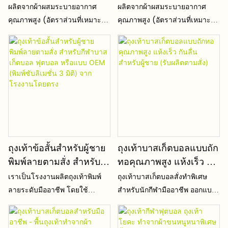
พร้อมโลโก้ที่ขอบ - สั่งซื้อ
กาย ถุงเท้าสูงถึงเข่า ทำ
ผลิตจากผ้าผสมระบายอากาศ
ผลิตจากผ้าผสมระบายอากาศ
ขั้นต่ำน้อย ถุงเท้าปั่น
จากไนลอนถัก สำหรับ
คุณภาพสูง (อัตราส่วนที่เหมาะสม
คุณภาพสูง (อัตราส่วนที่เหมาะสม
จักรยานกลางแจ้ง
ผู้ใหญ่และผู้ชาย จาก
ของเส้นใยฝ้าย + สแปนเด็กซ์ +
ของเส้นใยฝ้าย + สแปนเด็กซ์ +
ALLCH Wholesales
โพลีเอสเตอร์) ซึ่งมีน้ำหนักเบา
โพลีเอสเตอร์) ซึ่งมีน้ำหนักเบา
บาง และนุ่ม ไม่ระคายเคืองผิว
บาง และนุ่ม ไม่ระคายเคืองผิว
(BSCI)
และไม่ทำให้เกิดการเสียดสีที่
และไม่ทำให้เกิดการเสียดสีที่
รุนแรง
รุนแรง
ถุงเท้าข้อสั้นสำหรับผู้ชาย
ถุงเท้าบาสเก็ตบอลแบบถัก
พิมพ์ลายตามสั่ง สำหรับ
ทอคุณภาพสูง แห้งเร็ว กัน
กีฬาบาสเก็ตบอล ฟุตบอล
ลื่น สำหรับผู้ชาย (รับผลิต
เราเป็นโรงงานผลิตถุงเท้าพิมพ์
ถุงเท้าบาสเก็ตบอลสั่งทำพิเศษ
หรือแบบ OEM (พิมพ์ซับลิ
ตามสั่ง)
ลายระดับมืออาชีพ โดยใช้
สำหรับนักกีฬามืออาชีพ ออกแบบ
เมชั่น 3 มิติ) จากโรงงาน
เทคโนโลยีการพิมพ์ดิจิทัลความ
มาเป็นพิเศษสำหรับกีฬาบาสเก็ตบ
โดยตรง
ละเอียดสูง ทำให้ลวดลายคมชัด มี
อลที่มีความเข้มข้นสูง ดีไซน์แบบ