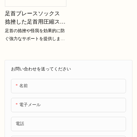
足首ブレースソックス
捻挫した足首用圧縮スリ
ーブ - 足底筋膜炎緩和ブ
足首の捻挫や怪我を効果的に防
レース、痛みを和らげる
ぐ強力なサポートを提供しま
足のサポート 女性と男
す。
性 - 腱炎と関節炎の足ス
リーブ、足首を安定させ
お問い合わせを送ってください
るラップ - JXF251018
名前
電子メール
電話