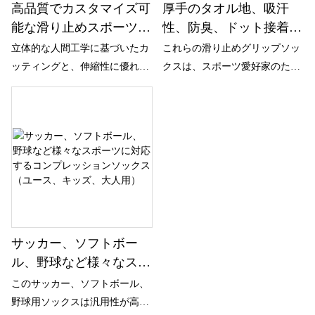
高品質でカスタマイズ可
厚手のタオル地、吸汗
能な滑り止めスポーツソ
性、防臭、ドット接着
ックス、チームやクラブ
剤、滑り止め、サッカ
立体的な人間工学に基づいたカ
これらの滑り止めグリップソッ
に適した高性能スポーツ
ー、スポーツ、フットボ
ッティングと、伸縮性に優れた
クスは、スポーツ愛好家のため
ソックス、OEM
ール、ソックス、ヨガソ
糸を分割することで、土踏ま
に専門的に設計されています。
ックス
ず、甲、かかとの曲線に完璧に
フィットします。ぴったりとし
たフィット感で、あらゆるスポ
ーツ動作中の滑りを防ぎます。
つま先やふくらはぎが締め付け
られることなく、ランニング、
ジャンプ、急旋回時でも安定性
を保ちます。
サッカー、ソフトボー
ル、野球など様々なスポ
ーツに対応するコンプレ
このサッカー、ソフトボール、
ッションソックス（ユー
野球用ソックスは汎用性が高