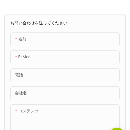
ス、キッズ、大人用）
く、青少年、子供、大人など、
様々なスポーツを楽しむ方に適
しています。着圧設計によりサ
お問い合わせを送ってください
ポート力と快適性が向上し、ア
クティブな方に最適です。
名前
E-Mail
電話
会社名
コンテンツ