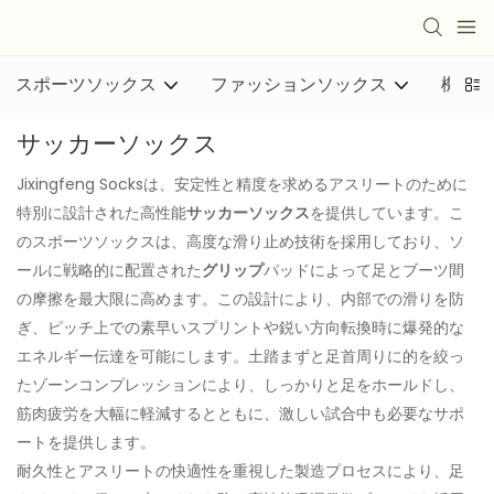
スポーツソックス
ファッションソックス
機能的
サッカーソックス
Jixingfeng Socksは、安定性と精度を求めるアスリートのために
特別に設計された高性能
サッカーソックス
を提供しています。こ
のスポーツソックスは、高度な滑り止め技術を採用しており、ソ
ールに戦略的に配置された
グリップ
パッドによって足とブーツ間
の摩擦を最大限に高めます。この設計により、内部での滑りを防
ぎ、ピッチ上での素早いスプリントや鋭い方向転換時に爆発的な
エネルギー伝達を可能にします。土踏まずと足首周りに的を絞っ
たゾーンコンプレッションにより、しっかりと足をホールドし、
筋肉疲労を大幅に軽減するとともに、激しい試合中も必要なサポ
ートを提供します。
耐久性とアスリートの快適性を重視した製造プロセスにより、足