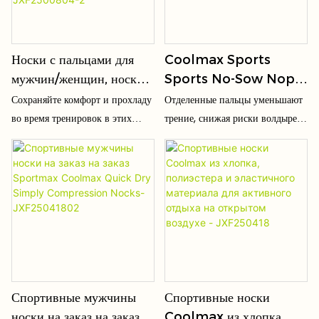
Носки с пальцами для
Coolmax Sports
мужчин/женщин, носки
Sports No-Sow Nops
COOLMAX Five
Высокопроизводительны
Сохраняйте комфорт и прохладу
Отделенные пальцы уменьшают
Finger,
е влаги Wicking-
во время тренировок в этих
трение, снижая риски волдырей,
высокоэффективные
JXF25051302
высокотехнологичных носках
мозоли и грибковых инфекций
спортивные носки с
для мужчин и женщин. Эти
(например, нога спортсмена),
носки-невидимки,
идеально подходит для потных
пальцами, без показа -
изготовленные с
ног, чувствительной кожи или
JXF2500804-2
использованием технологии
диабетиков. Равномерно
COOLMAX, обладают
распределяет давление через
воздухопроницаемостью и
пальцы ног, облегчая усталость
отводят влагу, сохраняя ноги
от длительного положения или
сухими и предотвращая
физических упражнений;
Спортивные мужчины
Спортивные носки
появление мозолей.
Долгосрочный износ может
носки на заказ на заказ
Coolmax из хлопка,