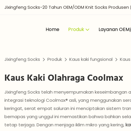
Jixingfeng Socks-20 Tahun OEM/ODM Knit Socks Produsen | 
Home
Produk
Layanan OE
Jixingfeng Socks
Produk
Kaus kaki fungsional
Kaus
Kaus Kaki Olahraga Coolmax
Jixingfeng Socks telah menyempurnakan keseimbangan an
integrasi teknologi Coolmax® asli, yang menggunakan se
keringat, serat empat saluran ini menciptakan sistem tr
bernapas yang unggul ini memastikan bahwa bahkan selama
tetap terjaga. Dengan menjaga iklim mikro yang kering,
ka