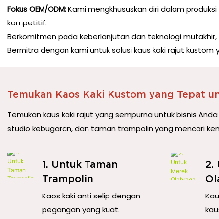
Fokus OEM/ODM:
Kami mengkhususkan diri dalam produksi y
kompetitif.
Berkomitmen pada keberlanjutan dan teknologi mutakhir,
Bermitra dengan kami untuk solusi kaus kaki rajut kustom ya
Temukan Kaos Kaki Kustom yang Tepat un
Temukan kaus kaki rajut yang sempurna untuk bisnis Anda
studio kebugaran, dan taman trampolin yang mencari ke
1. Untuk Taman
2.
Trampolin
Ol
Kaos kaki anti selip dengan
Kaus
pegangan yang kuat.
kau