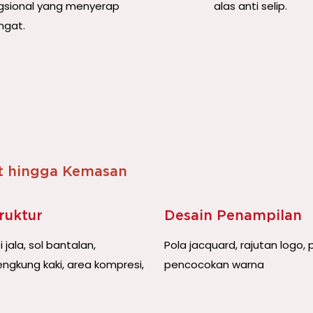
gsional yang menyerap
alas anti selip.
ingat.
at hingga Kemasan
ruktur
Desain Penampilan
 jala, sol bantalan,
Pola jacquard, rajutan logo,
ngkung kaki, area kompresi,
pencocokan warna