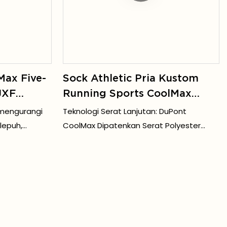
ax Five-
Sock Athletic Pria Kustom
JXF
Running Sports CoolMax
5051302
Cepat Kompresi Minum
h mengurangi
Teknologi Serat Lanjutan: DuPont
Kompresi Socks-JXF25041802
lepuh,
CoolMax Dipatenkan Serat Polyester
is., Kaki
Menggunakan Struktur 4-saluran untuk
ringat, kulit
dengan cepat menyingkirkan keringat,
abetes. Secara
dengan 2x lebih cepat penyerapan
ekanan
kelembaban daripada kapas
ngi kelelahan
hraga yang
angka