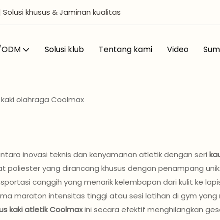
Solusi khusus & Jaminan kualitas
M/ODM
Solusi klub
Tentang kami
Video
Sum
 kaki olahraga Coolmax
tara inovasi teknis dan kenyamanan atletik dengan seri
ka
rat poliester yang dirancang khusus dengan penampang unik
ansportasi canggih yang menarik kelembapan dari kulit ke l
 maraton intensitas tinggi atau sesi latihan di gym yang m
us kaki atletik Coolmax
ini secara efektif menghilangkan ges