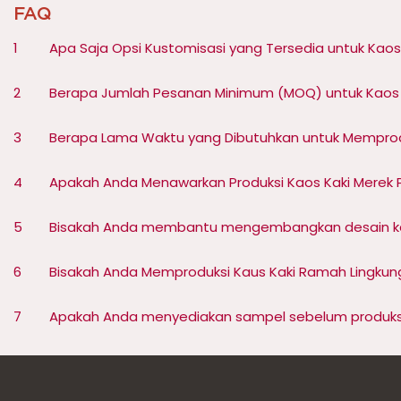
FAQ
1
Apa Saja Opsi Kustomisasi yang Tersedia untuk Kaos
2
Berapa Jumlah Pesanan Minimum (MOQ) untuk Kaos
3
Berapa Lama Waktu yang Dibutuhkan untuk Memprod
4
Apakah Anda Menawarkan Produksi Kaos Kaki Merek P
5
Bisakah Anda membantu mengembangkan desain kau
6
Bisakah Anda Memproduksi Kaus Kaki Ramah Lingkun
7
Apakah Anda menyediakan sampel sebelum produks