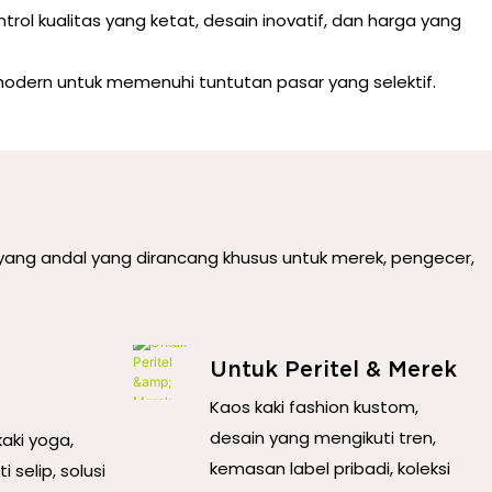
ol kualitas yang ketat, desain inovatif, dan harga yang
odern untuk memenuhi tuntutan pasar yang selektif.
 yang andal yang dirancang khusus untuk merek, pengecer,
Untuk Peritel & Merek
Kaos kaki fashion kustom,
desain yang mengikuti tren,
kaki yoga,
kemasan label pribadi, koleksi
i selip, solusi