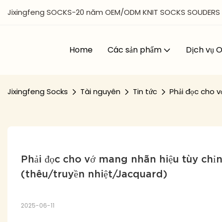
Jixingfeng SOCKS-20 năm OEM/ODM KNIT SOCKS SOUDERS | G
Home
Các sản phẩm
Dịch vụ
Jixingfeng Socks
Tài nguyên
Tin tức
Phải đọc cho v
Phải đọc cho vớ mang nhãn hiệu tùy chỉn
(thêu/truyền nhiệt/Jacquard)
2025-06-11