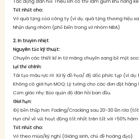
Tác động đàn hồi: Thêu lớn có thể làm giảm khả năng ké
Tốt nhất cho:
Vớ quà tặng của công ty (ví dụ: quà tặng thương hiệu xa
Nhận dạng nhóm (phổ biến trong vớ nhóm NBA)
2. In truyền nhiệt
Nguyên tắc kỹ thuật:
Chuyển các thiết kế in từ màng chuyển sang bề mặt sock
Lợi thế chính:
Tái tạo màu rực rỡ: Xử lý đồ họa/ độ dốc phức tạp (ví dụ: 
Không có giới hạn MOQ: Lý tưởng cho các đơn đặt hàng 
Cảm giác nhẹ: Bảo quản độ đàn hồi ban đầu.
Giới hạn:
Độ bền thấp hơn: Fading/Cracking sau 20-30 lần rửa (tố
Hạn chế về vải: hoạt động tốt nhất trên tất với >50% hàm
Tốt nhất cho:
Vớ theo mùa/kỳ nghỉ (Giáng sinh, chủ đề hoàng đạo)