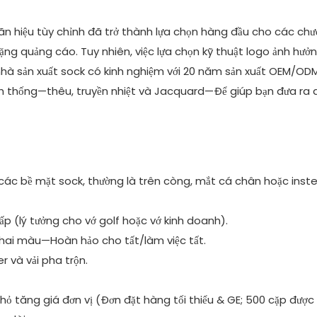
ãn hiệu tùy chỉnh đã trở thành lựa chọn hàng đầu cho các ch
ng quảng cáo. Tuy nhiên, việc lựa chọn kỹ thuật logo ảnh hưởn
t nhà sản xuất sock có kinh nghiệm với 20 năm sản xuất OEM/OD
nh thống—thêu, truyền nhiệt và Jacquard—Để giúp bạn đưa ra 
ác bề mặt sock, thường là trên còng, mắt cá chân hoặc inste
 (lý tưởng cho vớ golf hoặc vớ kinh doanh).
phai màu—Hoàn hảo cho tất/làm việc tất.
r và vải pha trộn.
hỏ tăng giá đơn vị (Đơn đặt hàng tối thiểu & GE; 500 cặp được 