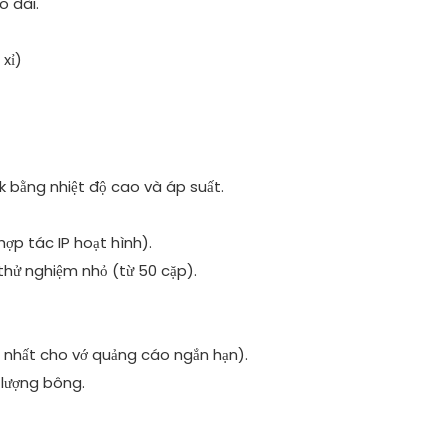
o dài.
 xỉ)
 bằng nhiệt độ cao và áp suất.
hợp tác IP hoạt hình).
thử nghiệm nhỏ (từ 50 cặp).
t nhất cho vớ quảng cáo ngắn hạn).
 lượng bông.