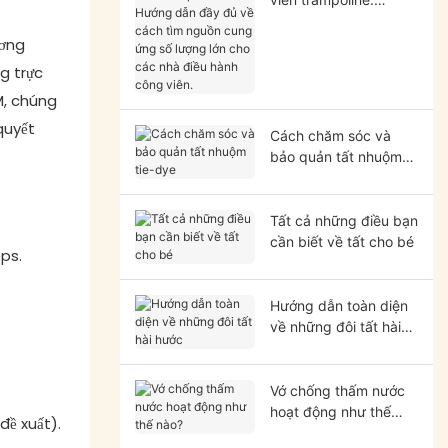
Hướng dẫn đầy đủ về
cách tìm nguồn cung
ương
ứng số lượng lớn cho
g trực
các nhà điều hành
M, chúng
công viên.
quyết
Cách chăm sóc và
bảo quản tất nhuộm
tie-dye
Tất cả những điều bạn
cần biết về tất cho bé
ps.
Hướng dẫn toàn diện
về những đôi tất hài
hước
Vớ chống thấm nước
hoạt động như thế
đề xuất).
nào?