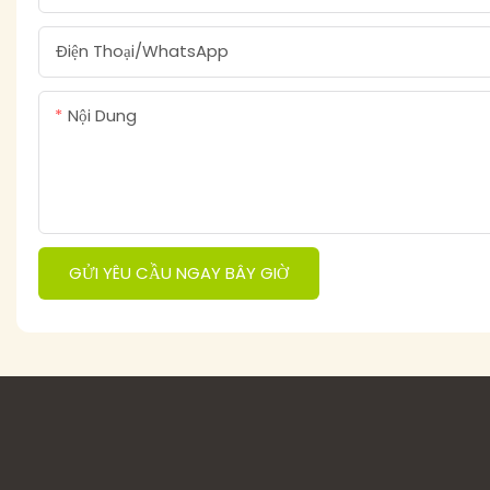
Điện Thoại/WhatsApp
Nội Dung
GỬI YÊU CẦU NGAY BÂY GIỜ