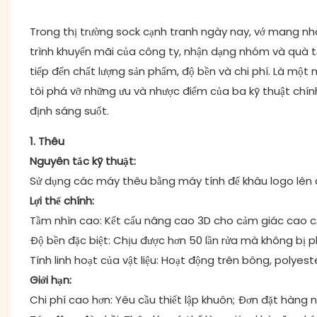
Trong thị trường sock cạnh tranh ngày nay, vớ mang nh
trình khuyến mãi của công ty, nhận dạng nhóm và quà tặ
tiếp đến chất lượng sản phẩm, độ bền và chi phí. Là mộ
tôi phá vỡ những ưu và nhược điểm của ba kỹ thuật chí
định sáng suốt.
1. Thêu
Nguyên tắc kỹ thuật:
Sử dụng các máy thêu bằng máy tính để khâu logo lên c
Lợi thế chính:
Tầm nhìn cao: Kết cấu nâng cao 3D cho cảm giác cao cấp
Độ bền đặc biệt: Chịu được hơn 50 lần rửa mà không bị 
Tính linh hoạt của vật liệu: Hoạt động trên bông, polyeste
Giới hạn:
Chi phí cao hơn: Yêu cầu thiết lập khuôn; Đơn đặt hàng n