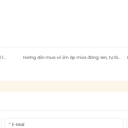
Làm thế nào để chọn vớ thể thao? 5 tiêu chí lựa chọn vận động viên chuyên nghiệp thề bằng cách
Hướng dẫn mua vớ ấm áp mùa đông: len, tự làm nóng hoặc nhiệt? Cái nào phù hợp với bạn?
E-Mail