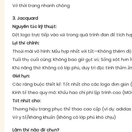
Vớ thời trang nhanh chóng
3. Jacquard
Nguyên tắc kỹ thuật:
Dệt logo trực tiếp vào vải trong quá trình đan để tích hợ
Lợi thế chính:
Thoải mái vô hình: Mẫu hợp nhất với tất—Không thêm độ d
Tuổi thọ cuối cùng: Không bao giờ gọt vỏ; Sống sót hơn 10
Khả năng thở: Không có lớp phủ, duy trì đặc tính thấm ẩ
Giới hạn:
Các ràng buộc thiết kế: Tốt nhất cho các logo đơn giản 
Kinh tế theo quy mô: Khấu hao chi phí lập trình cao (MO
Tốt nhất cho:
Thương hiệu trang phục thể thao cao cấp (ví dụ: adidas
Vớ y tế/kháng khuẩn (không có lớp phủ khó chịu)
Làm thế nào để chọn?