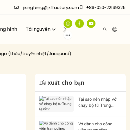
jixingfeng@jxffactory.com
+86-020-22139325
ng hình
Tài nguyên
Liên hệ với chúng tôi
logo (thêu/truyền nhiệt/Jacquard)
Đề xuất cho bạn
Tại sao nên nhập vớ
chạy bộ từ Trung
Quốc?
Vớ dành cho công
viên trampoline: