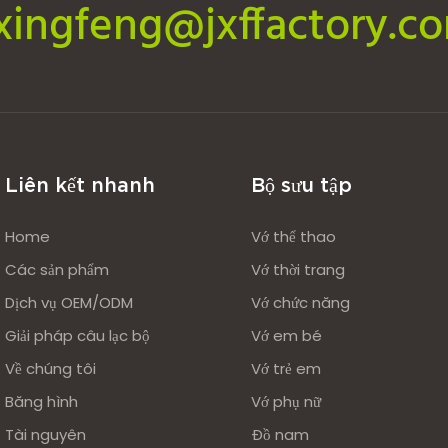
ixingfeng@jxffactory.c
Liên kết nhanh
Bộ sưu tập
Home
Vớ thể thao
Các sản phẩm
Vớ thời trang
Dịch vụ OEM/ODM
Vớ chức năng
Giải pháp câu lạc bộ
Vớ em bé
Về chúng tôi
Vớ trẻ em
Băng hình
Vớ phụ nữ
Tài nguyên
Đồ nam