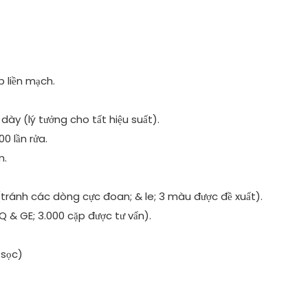
p liền mạch.
ày (lý tưởng cho tất hiệu suất).
0 lần rửa.
m.
(tránh các dòng cực đoan; & le; 3 màu được đề xuất).
Q & GE; 3.000 cặp được tư vấn).
 sọc)