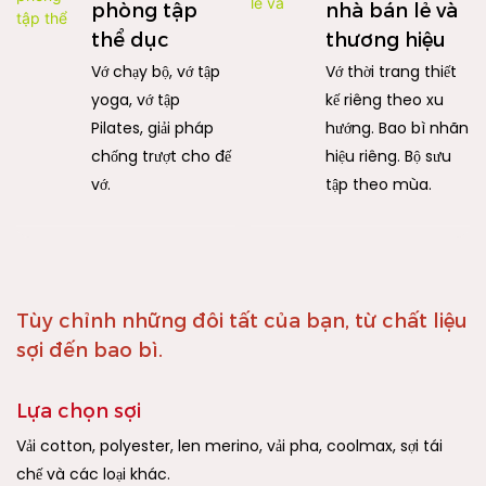
phòng tập
nhà bán lẻ và
thể dục
thương hiệu
Vớ chạy bộ, vớ tập
Vớ thời trang thiết
yoga, vớ tập
kế riêng theo xu
Pilates, giải pháp
hướng. Bao bì nhãn
chống trượt cho đế
hiệu riêng. Bộ sưu
vớ.
tập theo mùa.
Tùy chỉnh những đôi tất của bạn, từ chất liệu
sợi đến bao bì.
Lựa chọn sợi
Vải cotton, polyester, len merino, vải pha, coolmax, sợi tái
chế và các loại khác.