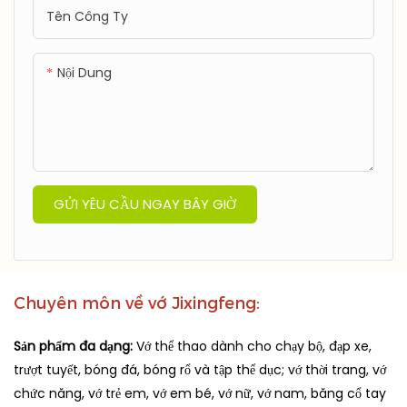
Tên Công Ty
Nội Dung
GỬI YÊU CẦU NGAY BÂY GIỜ
Chuyên môn về vớ Jixingfeng:
Sản phẩm đa dạng:
Vớ thể thao dành cho chạy bộ, đạp xe,
trượt tuyết, bóng đá, bóng rổ và tập thể dục; vớ thời trang, vớ
chức năng, vớ trẻ em, vớ em bé, vớ nữ, vớ nam, băng cổ tay