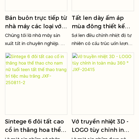
Bán buôn trực tiếp từ
Tất len ​​dày ấm áp
nhà máy các loại vớ
mùa đông thiết kế
thể thao bóng rổ,
riêng cho nam và nữ -
Chúng tôi là nhà máy sản
Sợi len điều chỉnh nhiệt độ tự
bóng đá, in chuyển
JXF250827-2
xuất tất in chuyên nghiệp. Áp
nhiên có cấu trúc uốn lượn
nhiệt 3D theo yêu
dụng công nghệ in kỹ thuật
độc đáo tạo ra các túi khí
cầu dành cho nam.
số độ phân giải cao, các họa
cách nhiệt. Chúng giữ ấm
tiết rõ nét, có hiệu ứng 3D và
chân bạn trong thời tiết lạnh
màu sắc tươi sáng, không
bằng cách giữ nhiệt và mát
phai màu và không bị nứt
mẻ trong thời tiết ấm áp bằng
sau khi giặt.
cách thấm hút và bốc hơi độ
ẩm, khiến chúng trở nên
hoàn hảo cho mọi mùa.
Sintege 6 đôi tất cao
Vớ truyền nhiệt 3D -
cổ in thăng hoa thể
LOGO tùy chỉnh in
thao cho nam nữ tuổi
toàn màu 360 ° JXF-