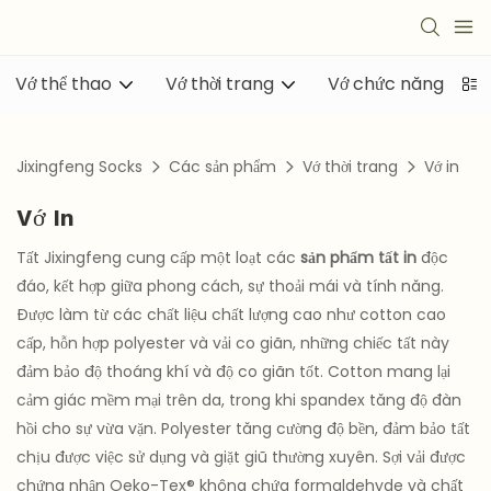
Vớ thể thao
Vớ thời trang
Vớ chức năng
Jixingfeng Socks
Các sản phẩm
Vớ thời trang
Vớ in
Vớ In
Tất Jixingfeng cung cấp một loạt các
sản phẩm tất in
độc
đáo, kết hợp giữa phong cách, sự thoải mái và tính năng.
Được làm từ các chất liệu chất lượng cao như cotton cao
cấp, hỗn hợp polyester và vải co giãn, những chiếc tất này
đảm bảo độ thoáng khí và độ co giãn tốt. Cotton mang lại
cảm giác mềm mại trên da, trong khi spandex tăng độ đàn
hồi cho sự vừa vặn. Polyester tăng cường độ bền, đảm bảo tất
chịu được việc sử dụng và giặt giũ thường xuyên. Sợi vải được
chứng nhận Oeko-Tex® không chứa formaldehyde và chất