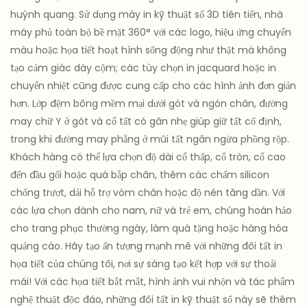
huỳnh quang. Sử dụng máy in kỹ thuật số 3D tiên tiến, nhà
máy phủ toàn bộ bề mặt 360° với các logo, hiệu ứng chuyển
màu hoặc họa tiết hoạt hình sống động như thật mà không
tạo cảm giác dày cộm; các tùy chọn in jacquard hoặc in
chuyển nhiệt cũng được cung cấp cho các hình ảnh đơn giản
hơn. Lớp đệm bông mềm mại dưới gót và ngón chân, đường
may chữ Y ở gót và cổ tất có gân nhẹ giúp giữ tất cố định,
trong khi đường may phẳng ở mũi tất ngăn ngừa phồng rộp.
Khách hàng có thể lựa chọn độ dài cổ thấp, cổ tròn, cổ cao
đến đầu gối hoặc quá bắp chân, thêm các chấm silicon
chống trượt, dải hỗ trợ vòm chân hoặc độ nén tăng dần. Với
các lựa chọn dành cho nam, nữ và trẻ em, chúng hoàn hảo
cho trang phục thường ngày, làm quà tặng hoặc hàng hóa
quảng cáo. Hãy tạo ấn tượng mạnh mẽ với những đôi tất in
họa tiết của chúng tôi, nơi sự sáng tạo kết hợp với sự thoải
mái! Với các họa tiết bắt mắt, hình ảnh vui nhộn và tác phẩm
nghệ thuật độc đáo, những đôi tất in kỹ thuật số này sẽ thêm