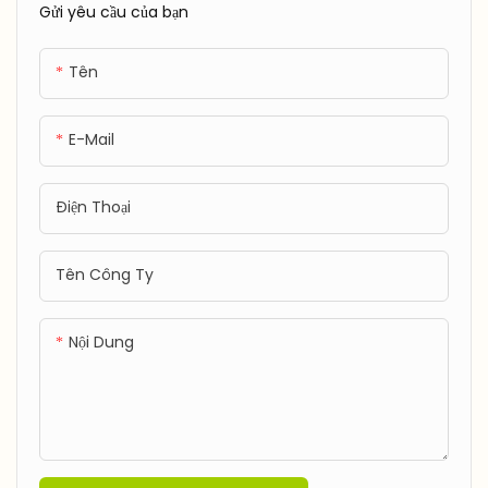
Gửi yêu cầu của bạn
với thiết kế đa dạng và công
nghệ sáng tạo của nó
Tên
E-Mail
Điện Thoại
Tên Công Ty
Nội Dung