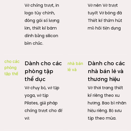
Vớ chống trượt, in
Vớ nén Vớ trượt
logo tùy chỉnh,
tuyết Vớ bóng đá
đóng gói số lượng
Thiết kế thấm hút
lớn, thiết kế bám
mồ hôi tiện dụng
dính bằng silicon
bền chắc.
Dành cho các
Dành cho các
phòng tập
nhà bán lẻ và
thể dục
thương hiệu
Vớ chạy bộ, vớ tập
Vớ thời trang thiết
yoga, vớ tập
kế riêng theo xu
Pilates, giải pháp
hướng. Bao bì nhãn
chống trượt cho đế
hiệu riêng. Bộ sưu
vớ.
tập theo mùa.