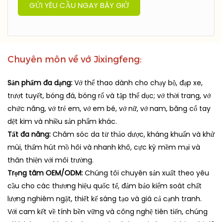
GỬI YÊU CẦU NGAY BÂY GIỜ
Chuyên môn về vớ Jixingfeng:
Sản phẩm đa dạng:
Vớ thể thao dành cho chạy bộ, đạp xe,
trượt tuyết, bóng đá, bóng rổ và tập thể dục; vớ thời trang, vớ
chức năng, vớ trẻ em, vớ em bé, vớ nữ, vớ nam, băng cổ tay
dệt kim và nhiều sản phẩm khác.
Tất đa năng:
Chăm sóc da từ thảo dược, kháng khuẩn và khử
mùi, thấm hút mồ hôi và nhanh khô, cực kỳ mềm mại và
thân thiện với môi trường.
Trọng tâm OEM/ODM:
Chúng tôi chuyên sản xuất theo yêu
cầu cho các thương hiệu quốc tế, đảm bảo kiểm soát chất
lượng nghiêm ngặt, thiết kế sáng tạo và giá cả cạnh tranh.
Với cam kết về tính bền vững và công nghệ tiên tiến, chúng