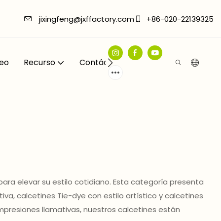
jixingfeng@jxffactory.com
+86-020-22139325
eo
Recurso
Contáctenos
ra elevar su estilo cotidiano. Esta categoría presenta
, calcetines Tie-dye con estilo artístico y calcetines
presiones llamativas, nuestros calcetines están