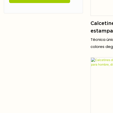
Calcetin
estampa
adolesce
Técnica úni
colores deg
destaca ent
ropa urbana,
Y2K.