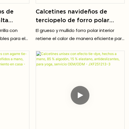
os de
Calcetines navideños de
lta
terciopelo de forro polar
r con
coral con rayas suaves y
illa con
El grueso y mullido forro polar interior
able,
logotipo personalizado para
ibles para el
retiene el calor de manera eficiente para
media.
mujer.
es
mantener los pies calientes durante
todo el día.