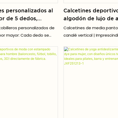
es personalizados al
Calcetines deportiv
r de 5 dedos,
algodón de lujo de a
s tobilleros de
calidad al por mayo
tobilleros personalizados de
Calcetines de media pantorr
de cinco dedos,
logotipo personaliz
por mayor: Cada dedo se
canalé vertical | Imprescind
es deportivos para
antiolor y de caña 
e forma independiente para
otoño, duraderos y versátil
pletamente los dedos,
uso casual.
presión y las ampollas
 la fricción. Se adaptan a la
al del pie y combinan
nte con pantuflas de dedos
Birkenstocks, zapatos de
tos de cuero para crear
nicos de estilo japonés.
tobilleros de algodón de
 personalizados para