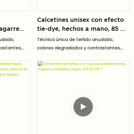
Calcetines unisex con efecto
 agarre
tie-dye, hechos a mano, 85 %
con
algodón, 15 % elastano,
nudado,
Técnica única de teñido anudado,
dos a
antideslizantes, para yoga,
rastantes,
colores degradados y contrastantes,
ilates,
servicio OEM/ODM -
perfecto para
destaca entre la multitud, perfecto para
vibraciones
ropa urbana, estilo retro o vibraciones
nto en
JXF251213-3
Y2K.