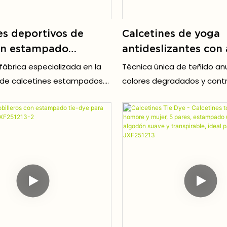
rrer y uso casual.
es deportivos de
Calcetines de yoga
n estampado
antideslizantes con
lizado para hombre
tie-dye para mujer, 
ábrica especializada en la
Técnica única de teñido a
to, fútbol, ​​tobillo,
diseños únicos teñi
 de calcetines estampados.
colores degradados y cont
blimados, 3D)
mano, ideales para p
a tecnología de impresión
destaca entre la multitud, 
lta definición, los diseños son
ropa urbana, estilo retro o 
ente de fábrica.
barra y entrenamie
dimensionales y de colores
Y2K.
casa - JXF251213-1
resistentes a la decoloración y
ento tras el lavado.