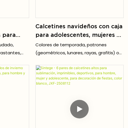
Calcetines navideños con caja
s para
para adolescentes, mujeres y
ares,
hombres, regalo JXF25120-1
nudado,
Colores de temporada, patrones
ezcla de
rastantes,
(geométricos, lunares, rayas, grafitis) o
nspirable,
perfecto para
colaboraciones con IP populares (anime,
vibraciones
artistas, marcas de ropa urbana).
 JXF251213