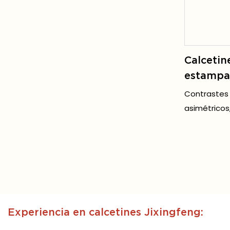
Calcetin
estampa
hombre, 
Contrastes 
original
asimétricos
(memes, le
singularidad
Experiencia en calcetines Jixingfeng: