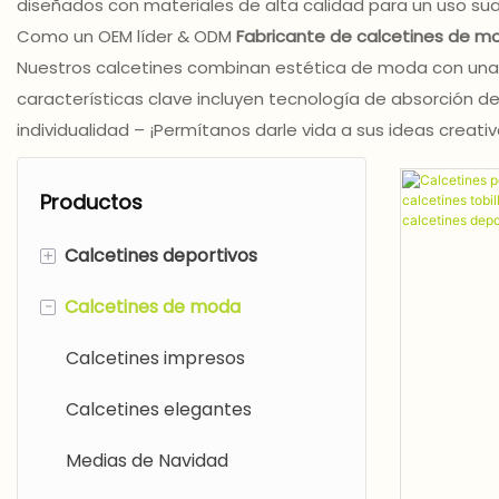
diseñados con materiales de alta calidad para un uso suav
Como un OEM líder & ODM
Fabricante de calcetines de 
Nuestros calcetines combinan estética de moda con una c
características clave incluyen tecnología de absorción d
individualidad – ¡Permítanos darle vida a sus ideas creativ
Productos
+
Calcetines deportivos
-
Calcetines de moda
Calcetines de trampolín
Medias de compresión
Calcetines impresos
Calcetines de yoga
Calcetines elegantes
Corriendo calcetines
Medias de Navidad