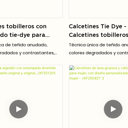
es tobilleros con
Calcetines Tie Dye -
do tie-dye para
Calcetines tobillero
ntes JXF251213-2
hombre y mujer, 5 p
ca de teñido anudado,
Técnica única de teñido a
estampado único, m
radados y contrastantes,
colores degradados y cont
algodón suave y tra
re la multitud, perfecto para
destaca entre la multitud, 
 estilo retro o vibraciones
ropa urbana, estilo retro o 
ideal para regalar -
Y2K.