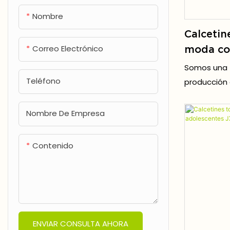
rodilla
deportes, co
Nombre
Hombres de rodilla calcetines
Calcetin
altos
Correo Electrónico
moda co
persona
Somos una f
(balonces
Teléfono
producción
OEM, su
Gracias a l
digital de a
directam
Nombre De Empresa
nítidos, tri
brillantes, 
Contenido
al agrietami
ENVIAR CONSULTA AHORA