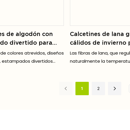
es de algodón con
Calcetines de lana 
do divertido para
cálidos de invierno 
diseño original y
mujer, con diseño
de colores atrevidos, diseños
Las fibras de lana, que regu
, JXF251205
personalizado, par
, estampados divertidos
naturalmente la temperatur
mujer - JXF250827-
mas) para quienes buscan
una estructura ondulada ún
.
bolsas de aire aislantes. Ma
pies calientes en climas frí
1
2
el calor, y frescos en climas
absorbiendo y evaporando
lo que las hace perfectas p
estaciones.