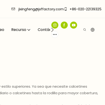
jixingfeng@jxffactory.com
+86-020-22139325
eo
Recurso
Contáctenos
estilo superiores. Ya sea que necesite calcetines
diario o calcetines hasta la rodilla para mayor cobertura,