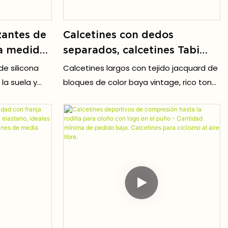
zantes de
Calcetines con dedos
a medida,
separados, calcetines Tabi
zantes
elásticos de dos dedos para
de silicona
Calcetines largos con tejido jacquard de
tines
chanclas, calcetines estilo
la suela y
bloques de color baya vintage, rico tono
, tejidos,
sandalia y pantufla japonesa,
en
retro cálido y sutil en capas.
de mayor
unisex para hombres y
mujeres.
e en suelos
ital y suelos
na tracción
 al
una cirugía o
 casa de
o resbalones