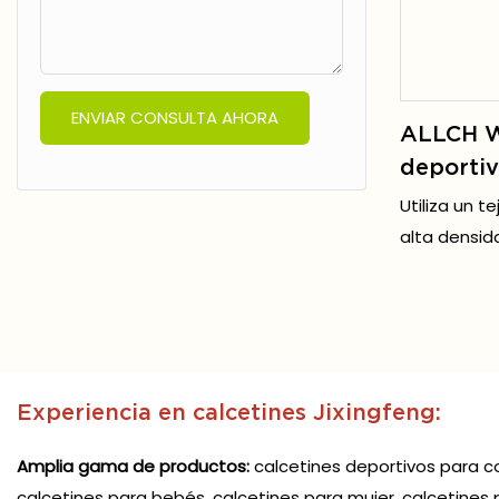
ENVIAR CONSULTA AHORA
ALLCH W
deporti
para cicl
Utiliza un t
para corr
alta densid
para adu
algodón + el
que es liger
BSCI
para la piel 
fricción exc
Experiencia en calcetines Jixingfeng:
Amplia gama de productos:
calcetines deportivos para cor
calcetines para bebés, calcetines para mujer, calcetin