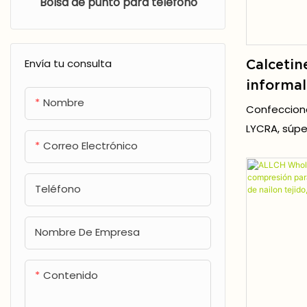
Bolsa de punto para teléfono
Pulseras tejidas
Diadema de punto
Envía tu consulta
Calcetin
Soporte de tobillo tejido
informal
Nombre
acanalad
Confecciona
mujer, g
LYCRA, súper
Correo Electrónico
personali
estira libre
Teléfono
Nombre De Empresa
Contenido