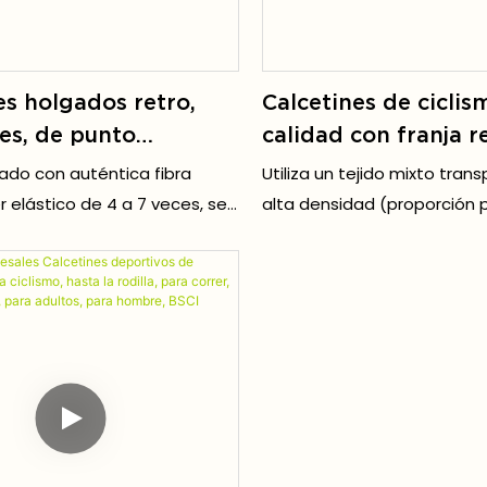
y caídas. El agarre sigue si
incluso si los calcetines se
ligeramente.
es holgados retro,
Calcetines de ciclis
es, de punto
calidad con franja r
o, para hombre y
transpirables, de na
do con auténtica fibra
Utiliza un tejido mixto trans
ruesos y
elastano, ideales pa
 elástico de 4 a 7 veces, se
alta densidad (proporción 
zados, de licra.
deportes y para ho
mente sin restricciones.
algodón + elastano + fibra 
que es ligero, fino y suave,
Calcetines de medi
para la piel y no irritante, s
absorben el sudor.
fricción excesiva.