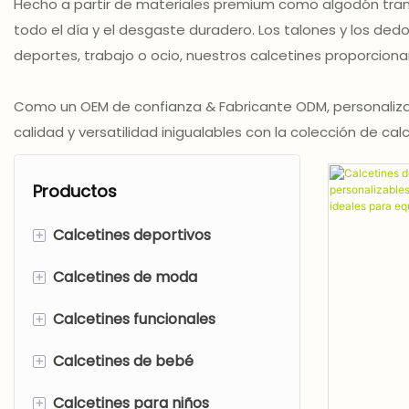
Hecho a partir de materiales premium como algodón trans
todo el día y el desgaste duradero. Los talones y los dedos
deportes, trabajo o ocio, nuestros calcetines proporcion
Como un OEM de confianza & Fabricante ODM, personalizam
calidad y versatilidad inigualables con la colección de c
Productos
+
Calcetines deportivos
+
Calcetines de moda
Calcetines de trampolín
+
Calcetines funcionales
Medias de compresión
Calcetines impresos
+
Calcetines de bebé
Calcetines de yoga
Calcetines elegantes
Calcetines deportivos
coolmax
+
Calcetines para niños
Corriendo calcetines
Medias de Navidad
Baby no show calcetines