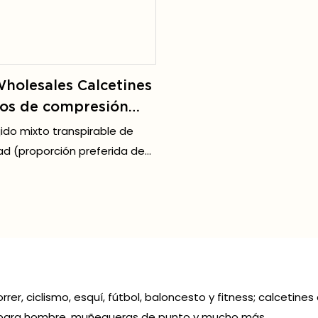
holesales Calcetines
vos de compresión
ismo, hasta la rodilla,
ejido mixto transpirable de
er, de nailon tejido,
ad (proporción preferida de
ltos, para hombre,
astano + fibra de poliéster),
o, fino y suave, agradable
y no irritante, sin causar
esiva.
rer, ciclismo, esquí, fútbol, ​​baloncesto y fitness; calcetin
es para hombre, muñequeras de punto y mucho más.