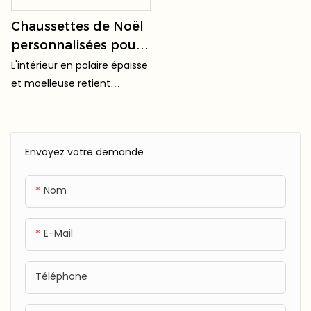
Chaussettes de Noël
personnalisées pour
femmes, en polaire
L'intérieur en polaire épaisse
corail et velours
et moelleuse retient
duveteux à rayures,
efficacement la chaleur
chaussettes
pour garder les pieds au
chaud toute la journée.
d'intérieur chaudes
Envoyez votre demande
et confortables pour
l'hiver.
Nom
E-Mail
Téléphone