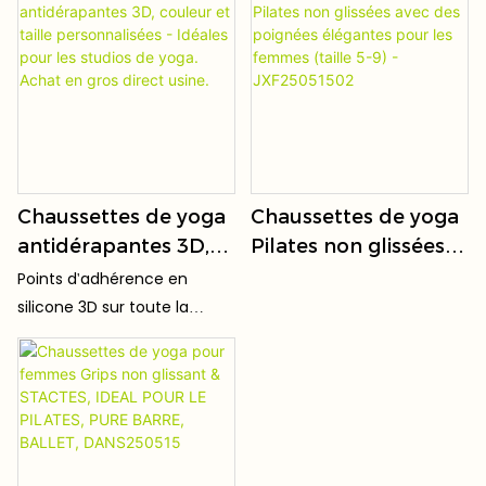
femmes
vêtement est doux,
pilates antidérapantes
agréable au toucher et
améliorent l'adhérence au
hypoallergénique. Sa maille
tapis, assurant ainsi la
fine et respirante lui confère
stabilité pour les postures
une texture agréable.
avancées.
Extrêmement extensible, il
ne se déforme pas, ne
peluche pas et ne se
Chaussettes de yoga
Chaussettes de yoga
déforme pas, même après
antidérapantes 3D,
Pilates non glissées
de nombreux étirements et
couleur et taille
avec des poignées
Points d'adhérence en
lavages.
personnalisées -
élégantes pour les
silicone 3D sur toute la
Idéales pour les
femmes (taille 5-9) -
paume : des particules
studios de yoga.
JXF25051502
antidérapantes denses
recouvrent uniformément
Achat en gros direct
la semelle, offrant une forte
usine.
adhérence pour éviter de
glisser et une meilleure