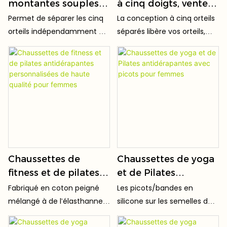
montantes souples
à cinq doigts, vente
antidérapantes à
en gros, respirantes
Permet de séparer les cinq
La conception à cinq orteils
logo OEM pour
et confortables,
orteils indépendamment et
séparés libère vos orteils,
femmes, en coton de
compression, cinq
de les libérer de toute
évite les compressions et la
compression, pour le
orteils, chaussettes
contrainte. Améliore
transpiration excessive.
l'adhérence au sol pendant
yoga et le Pilates.
de loisirs d'extérieur,
l'entraînement, corrige la
chaussettes mi-
posture des orteils et
mollet d'automne
permet de s'étirer librement
sans les comprimer.
Chaussettes de
Chaussettes de yoga
fitness et de pilates
et de Pilates
antidérapantes
antidérapantes avec
Fabriqué en coton peigné
Les picots/bandes en
personnalisées de
picots pour femmes
mélangé à de l'élasthanne
silicone sur les semelles de
haute qualité pour
haute élasticité, ce
ces chaussettes de yoga