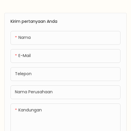
Ruangan seperti Ski
menghalangi kelembapan
dan Hiking
sekaligus mempertahankan
sirkulasi udara.
Kirim pertanyaan Anda
Nama
E-Mail
Telepon
Nama Perusahaan
Kandungan