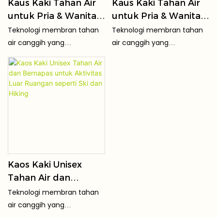
Kaus Kaki Tahan Air
Kaus Kaki Tahan Air
untuk Pria & Wanita,
untuk Pria & Wanita,
Kaus Kaki
Bernapas untuk
Teknologi membran tahan
Teknologi membran tahan
Seperempat Bagian
Aktivitas Luar
air canggih yang
air canggih yang
Bawah yang
Ruangan
menghalangi kelembapan
menghalangi kelembapan
Bernapas untuk
sekaligus mempertahankan
sekaligus mempertahankan
sirkulasi udara.
sirkulasi udara.
Berjalan, Berpergian
& Kenyamanan di
Segala Cuaca
Kaos Kaki Unisex
Tahan Air dan
Bernapas untuk
Teknologi membran tahan
Aktivitas Luar
air canggih yang